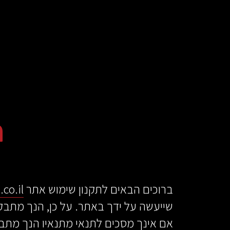
על
כפתור
הסגירה
או
בהמשך
השימוש
באתר
–
את/ה
מסכים/ה
ת
לכך.
אפשר
לקרוא
עוד
מדיניות
ב
ברוכים הבאים לתקנון שימוש אתר
o.il/
הפרטיות
.
שייעשה על ידך באתר. על כן, הנך מתבקש
אם אינך מסכים לתנאי מתנאיו הנך מת