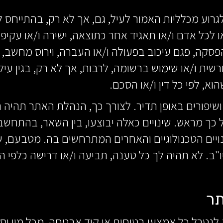
י לגרוע מכלליות האמור לעיל, גם, אך לא רק, בהתייחס ל
/או לכל אדם ו/או תאגיד אחר כתוצאה, ישירה ו/או עקי
סקה, פגם עיכוב בפעולה ו/או העברה, וירוס מחשב, רו
ית ו/או שימוש ברשומה, לרבות, אך לא רק, בגין עילה
וא, לפי כל דין ו/או הסכם.
יים ושיפורים באופן תדיר. לצורך כך, הנהלת האתר תהי
 כך מראש. שינויים כאלה יבוצעו, בין השאר, בהתחשב
יים הטכנולוגיים והאחרים המתרחשים בה. מטבעם, שינ
ו"ב. לא תהיה לך כל טענה, תביעה ו/או דרישה כלפי ה
 לנטרל כל אמצעי בטיחות או קוד אבטחה, מכל מין וסוג