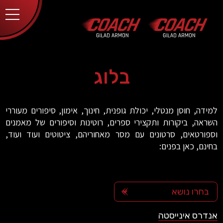
יותר.
בלחיצה
על כפתור
הסגירה
או בהמשך
השימוש
באתר –
את/ה
מסכים/ה
בלוג
לכך.
אפשר
לקרוא
עוד
מדיניות
ב
למידה, חוסן מנטלי, יכולת גופנית, חינוך, אימון, סיפורים מעוררי
הפרטיות
.
השראה, ביקורות ותקצירי ספרים, רוטינות וסיפורים של מאמנים
וספורטאים, סרטונים עם מסר מאחוריהם, ציטוטים ועוד ועוד,
בחינם, כאן בפנים:
אנדרס אינייסטה
andres-iniesta