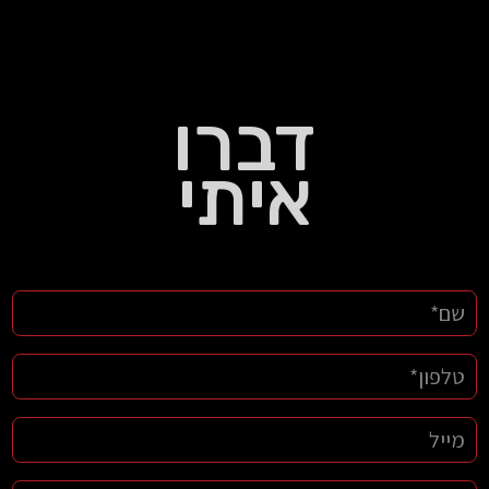
דברו
איתי