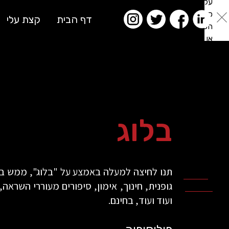
על
כפתור
דף הבית
קצת עלי
הסגירה
או
בהמשך
השימוש
באתר
–
את/ה
מסכים/ה
בלוג
לכך.
אפשר
לקרוא
עוד
תנו לחיצה למעלה באמצע על "בלוג", ממש בין
מדיניות
ב
גופנית, חינוך, אימון, סיפורים מעוררי השראה
הפרטיות
.
ועוד ועוד, בחינם.