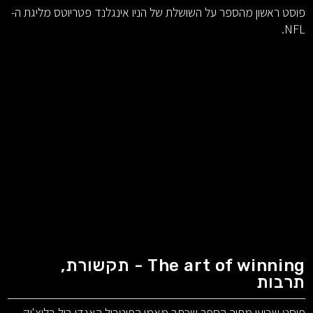
פוסט ראשון מהספר על השושלת של הניו אינגלנד פטריוטס מליגת ה-
NFL.
The art of winning - תקשורת,
תרבות
פוסט שביעי מתוך הספר שכתב מאמן הפוטבול האגדי ביל בליצ'יק.