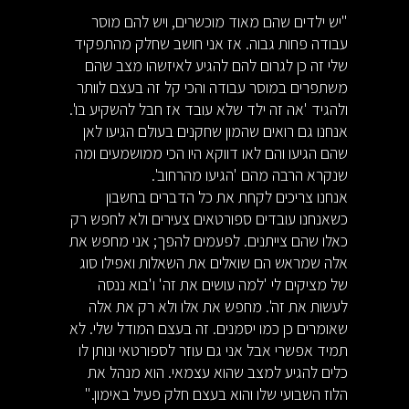
"יש ילדים שהם מאוד מוכשרים, ויש להם מוסר
עבודה פחות גבוה. אז אני חושב שחלק מהתפקיד
שלי זה כן לגרום להם להגיע לאיזשהו מצב שהם
משתפרים במוסר עבודה והכי קל זה בעצם לוותר
ולהגיד 'אה זה ילד שלא עובד אז חבל להשקיע בו'.
אנחנו גם רואים שהמון שחקנים בעולם הגיעו לאן
שהם הגיעו והם לאו דווקא היו הכי ממושמעים ומה
שנקרא הרבה מהם 'הגיעו מהרחוב'.
אנחנו צריכים לקחת את כל הדברים בחשבון
כשאנחנו עובדים ספורטאים צעירים ולא לחפש רק
כאלו שהם צייתנים. לפעמים להפך; אני מחפש את
אלה שמראש הם שואלים את השאלות ואפילו סוג
של מציקים לי 'למה עושים את זה' ו'בוא ננסה
לעשות את זה'. מחפש את אלו ולא רק את אלה
שאומרים כן כמו יסמנים. זה בעצם המודל שלי. לא
תמיד אפשרי אבל אני גם עוזר לספורטאי ונותן לו
כלים להגיע למצב שהוא עצמאי. הוא מנהל את
הלוז השבועי שלו והוא בעצם חלק פעיל באימון."