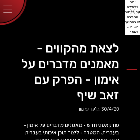
יותר.
בלחיצה
על כפתור
הסגירה
או בהמשך
השימוש
באתר –
את/ה
מסכים/ה
לצאת מהקווים -
לכך.
אפשר
לקרוא
מאמנים מדברים על
עוד
מדיניות
ב
הפרטיות
.
אימון - הפרק עם
זאב שיף
30/4/20
גלעד ערמון
פודקאסט חדש - מאמנים מדברים על אימון -
בעברית. המטרה - ליצור תוכן איכותי בעברית
עבור מאמנים, ספורטאים וחובבי ספורט.