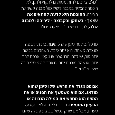
"כולם צריכים להיות מסוגלים לתקוף ולהגן. לא
חוכמה להצליח במבנה קשיח מול מבנה קשיח של
היריבה.
החוכמה היא לדעת להתאים את
עצמך - כשחקן וכקבוצה - ליריבה ולמבנה
שלה
, לתכונות שלה." - פאקו סיירולו.
מרסלו ביילסה טוען שיש 5 סיבות בזכותן קבוצה
מנצחת משחק: היא יותר טובה, השחקנים בכושר
יותר טוב, יש להם יתרון טכני או טקטי, אכפת להם
יותר, או שהם מוכנים יותר. גווארדיולה מוסיף סיבה
שישית: "מזל."
אם פפ מגרד את הראש שלו סימן שהוא
מודאג. אם הוא משפשף את הפנים או את
המצח הוא מחפש את המילה הנכונה או
הרעיון המתאים.
בדרך כלל הוא לא כועס על
טעויות, אבל אם שחקן נכשל בביצוע פעולה שהם