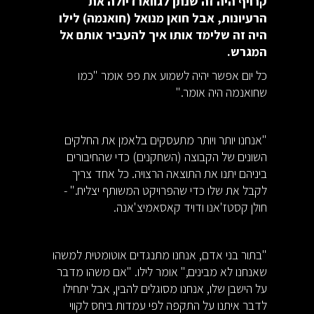
קרויף היה זה שנתן לגווארדיולה את
הרעיונות, אבל חואן מנואל (חואנמה) לילו
היה זה שלימד אותו איך להעביר אותם אל
המגרש.
כל יום אפשר יהיה לשמוע את פפ אומר "כמו
שחואנמה היה אומר."
"אנחנו יותר ויותר מתעסקים בלאמן את החלקים
השונים של הקבוצה (השחקנים) כדי שהחיבורים
ביניהם יתנו את התוצאה הרצויה. כל אחד צריך
לקבל את שלו כדי שהפרויקט המשותף יצליח." -
חולן קסטז'אנו ודויד קאסאמיצ'אנה.
"בתור בני אדם, אנחנו מתנגדים אוטומטית למשהו
שאנחנו לא מבינים," אומר לילו. "אם משהו מדבר
על הישבן שלו, אנחנו מסוגלים להבין, אבל יתחילו
לדבר איתנו על התקפה לפי עמדות ביחס לקווי