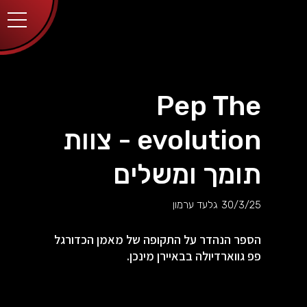
יותר.
בלחיצה
על כפתור
הסגירה
או בהמשך
השימוש
באתר –
את/ה
מסכים/ה
Pep The
לכך.
אפשר
לקרוא
evolution - צוות
עוד
מדיניות
ב
הפרטיות
.
תומך ומשלים
30/3/25
גלעד ערמון
הספר הנהדר על התקופה של מאמן הכדורגל
פפ גווארדיולה בבאיירן מינכן.