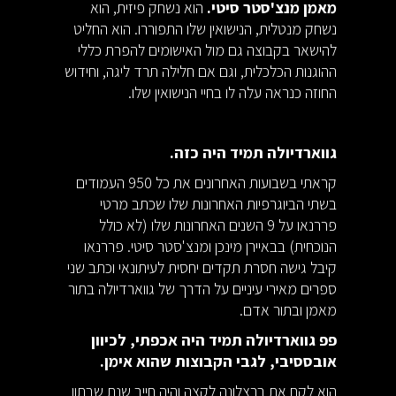
מאמן מנצ'סטר סיטי.
הוא נשחק פיזית, הוא
נשחק מנטלית, הנישואין שלו התפוררו. הוא החליט
להישאר בקבוצה גם מול האישומים להפרת כללי
ההוגנות הכלכלית, וגם אם חלילה תרד ליגה, וחידוש
החוזה כנראה עלה לו בחיי הנישואין שלו.
גווארדיולה תמיד היה כזה.
קראתי בשבועות האחרונים את כל 950 העמודים
בשתי הביוגרפיות האחרונות שלו שכתב מרטי
פררנאו על 9 השנים האחרונות שלו (לא כולל
הנוכחית) בבאיירן מינכן ומנצ'סטר סיטי. פררנאו
קיבל גישה חסרת תקדים יחסית לעיתונאי וכתב שני
ספרים מאירי עיניים על הדרך של גווארדיולה בתור
מאמן ובתור אדם.
פפ גווארדיולה תמיד היה אכפתי, לכיוון
אובססיבי, לגבי הקבוצות שהוא אימן.
הוא לקח את ברצלונה לקצה והיה חייב שנת שבתון