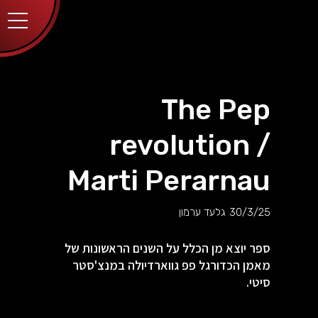
יותר.
בלחיצה
על כפתור
הסגירה
או בהמשך
השימוש
באתר –
את/ה
מסכים/ה
The Pep
לכך.
אפשר
לקרוא
revolution /
עוד
מדיניות
ב
הפרטיות
.
Marti Perarnau
30/3/25
גלעד ערמון
ספר יוצא מן הכלל על השנים הראשונות של
מאמן הכדורגל פפ גווארדיולה במנצ'סטר
סיטי.