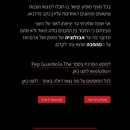
בכל סעיף מופיע קישור בו תוכלו למצוא תובנות
וציטוטים מהשנים האחרונות עליהן כתב פררנאו.
אני שמח שחיכיתי עד יציאתו לאור של השני
מביניהם כי החיבור בין התכנים בולט מאוד ולא סתם
מדובר פה על
אבולוציה
של מאמן ושל אדם ואז
על ה
מהפכה
שהוא עזר לקדם.
לפוסט המרכזי בספר Pep Guardiola The
evolution לחצו כאן.
לכל הפוסטים על פפ גווארדיולה באתר - לחצו כאן.
מועדון קריאה
פפ גווארדיולה