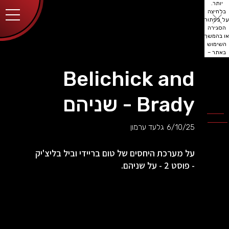
יותר.
בלחיצה
על כפתור
הסגירה
או בהמשך
השימוש
באתר –
את/ה
מסכים/ה
Belichick and
לכך.
אפשר
לקרוא
Brady - שניהם
עוד
מדיניות
ב
הפרטיות
.
6/10/25
גלעד ערמון
על מערכת היחסים של טום בריידי וביל בליצ'יק
- פוסט 2 - על שניהם.