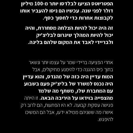
הפטריוטס הציעו לבלדסו יותר מ-100 מיליון
דולר לפני שנה. עכשיו הם ניסו להעביר אותו
לקבוצות אחרות כדי לחסוך כסף.
זה היה יכול להיות הצלחה מסחררת, והיה
יכול להיות המהלך שיגרום לבליצ'יק
ולבריידי לאבד את המקום שלהם בליגה.
אחרי הפציעה בריידי שמר על עצמו יותר ונשאר
בתוך כיס ההגנה כדי להימנע מתיקולים, אבל
המוח עדיין היה כזה של מהנדס, והוא עדיין
היה נכנס למשרד של בליצ'יק פעם בשבוע
עם המחברת שלו, משתף מה שלמד
מהצפייה בוידאו על היריבה הבאה.
זו הייתה
פגישה עסקית קבועה. לא היו הפתעות, הם לרוב רק
אישרו מה ששניהם ממילא ידעו, אבל הם המשיכו
להיפגש.