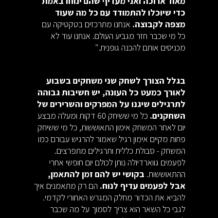
מאוד ארוכה ואני מעדיף שהם ינוחו באמת
כדי שיוכלו להתמודד עם כל מה שעוד
מצפה לקבוצה.
אנחנו מתרכזים בטקטיקה עם
כל מי שכבר חזר מגביע העולם. אנחנו עוד לא
מכניסים אותם להכנה גופנית."
בגלל הצורך לשחק שני משחקים בשבוע
לאורך כמעט כל העונה, יש חשיבות גבוהה
לתרגילים שיגנו על המפרקים והשרירים של
השחקנים.
כל מי ששיחק 60 דקות ומעלה מבצע
יום לאחר המשחק אימון התאוששות, כל מי ששיחק
פחות מקיים אימון רגיל שאמור להרגיש עבורם כמו
המשחק - סבולת כללית ותרגילים מתפרצים.
לפעמים גווארדיולה נותן לכולם יום חופשי אחרי
ההתאוששות.
בקושי יש להם זמן להתאמן,
אבל לפעמים עדיף לנוח.
הם רק מתאמנים איך
להביא את הכדור מחלק המגרש האחורי לקדמי.
לגבי כל השאר הוא צריך לסמוך על מה שכבר