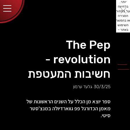
יותר.
בלחיצה
על כפתור
הסגירה
או בהמשך
השימוש
באתר –
את/ה
מסכים/ה
The Pep
לכך.
אפשר
לקרוא
revolution -
עוד
מדיניות
ב
הפרטיות
.
חשיבות המעטפת
30/3/25
גלעד ערמון
ספר יוצא מן הכלל על השנים הראשונות של
מאמן הכדורגל פפ גווארדיולה במנצ'סטר
סיטי.