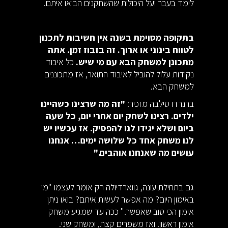
לימד בעבר ועל היכולות שהשחקנים הביאו איתם.
בתקופה מסוימת בשנה אין חשיבות לתכנון
לטווח בינוני או ארוך. זה בזבוז זמן. אתה
מתכונן למשחק הבא עם מי שיש.
כל איבוד
נקודות עלול להוביל לאיבוד התואר, אז מתכוננים
למשחק הבא.
ברנרדו סילבה מזכיר:
"זה מה שרצינו כשהיינו
ילדים. רצינו לשחק יום אחרי יום, כל שעה
ביום ושלא יגידו לנו להפסיק. אז עכשיו יש
לנו משחק אחד כל שלושה ימים… אנחנו
עושים מה שאנחנו אוהבים."
גם בתחילת עונה, גווארדיולה רק אומר לעצמו "מי
באימון היום? מה אפשר לעשות איתם? בואו ניתן
אימון הכי טוב שאפשר." ככה עד שמגיע משחק
אימון ראשון. ואז משפרים קצת, ומשחק שני.