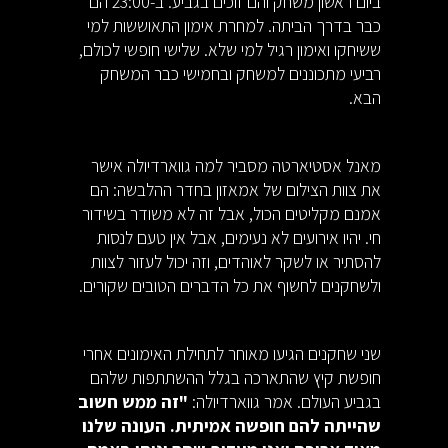
ביום ראשון משחק והם זוכים בגביע. ב-23:00 הם
כבר בדרך הביתה. למחרת אימון התאוששות למי
ששיחקו ואימון רגיל למי שלא. שלישי חופשי לכולם,
רביעי מתכוננים למשחק ובחמישי כבר המשחק
הבא.
מאנל אסטיארטה מסביר למה גווארדיולה אישר
את צוות הצילום של אמאזון בחדר ההלבשה: הם
אמנם מקליטים הכול, אבל זה לא משודר בשידור
חי. יהיו אירועים לא נעימים, אבל אין טעם לנסות
להסתיר או לשקר לאוהדים, וזה יכול לעזור לצוות
ולשחקנים לחשוף את כל הדברים הטובים שקורים.
שני שחקנים הגיעו מאוחר לתחילת האימונים אחרי
חופשת קיץ שהתארכה בגלל ההשתתפות שלהם
בגביע העולם. אמר גווארדיולה:
"זה ממש חשוב
שהייתה להם חופשה אמיתית. העונה שלנו