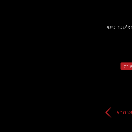
T על התקופה שלו במנצ'סטר סיטי
ורת
ט הבא