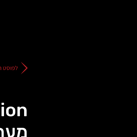
על
כפתור
הסגירה
או
בהמשך
השימוש
באתר
–
את/ה
לפוסט ה
מסכים/ה
לכך.
אפשר
לקרוא
עוד
מדיניות
ב
הפרטיות
.
מערכ