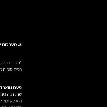
5. מערכות יחסים עם השחקנים שמבוססות על דרישות גבוהות ותמיכה יוצאת דופן.
"פפ רוצה לע
הפילוסופיה מא
פעם גווארדי
שהקרבה ביני
הוא לא יכול ל