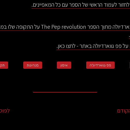
 לחזור לעמוד הראשי של הספר עם כל המאפיינים.
עוד על פפ גווארדיולה מתוך הספר he Pep revolution
על פפ גווארדיולה באתר - לחצו כאן.
פפ גווארדיולה
אימון
מנהיגות
תקש
קודם
לפוס