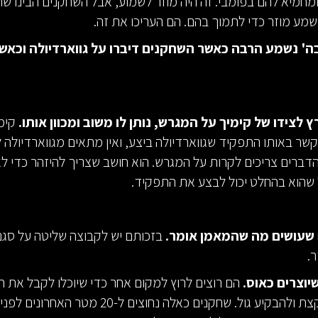
חמיא להם בפומבי. זה היה מוזר לשמוע, אבל השחקנים הבינו שהו
מע מוזר כדי לתמוך בהם. הם העריכו את זה.
' נשמע הרבה כאשר השחקנים דיברו על גווארדיולה וכאשר
ץ לצידו של קימיך על המגרש, נותן לו משוב ומכוון אותו.
קימי
קשר באותו התפקיד שגווארדיולה ביצע, ואין מתאים מגווארדיולה 
הדברים צריכים לקרות על המגרש. הוא חושב שצריך להיזהר כדי לא
 שהוא בהחלט יכול לבצע את התפקיד.
 שעושים מה שהמאמן אומר.
בזכותם יש לקבוצה שליטה על סגנ
.
יוצרים כאוס.
הם רוצים לרוץ למקום אחר כדי שיוכלו לקבל את ה
לכדרר אותו קצת ולהבקיע גול. שחקנים כאלה נחוצים ל-20 