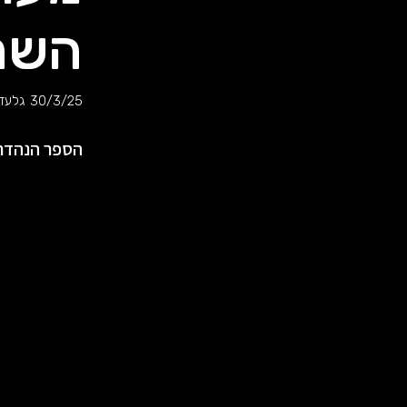
השח
30/3/25
גלעד 
הספר הנהדר ע