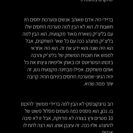
בריידי היה אדם שאוהב אנשים ומערכות יחסים היו
חשובות לו. הוא לא הבין למה מערכת היחסים שלו
עם בליצ'יק נשארת מאוד מקצועית. הוא הבין למה
בליצ'יק מתנהג ככה עם כל שאר השחקנים, אבל
הוא היה שונה והוא ידע את זה. הוא היה אחראי
לממש את תוכנית המשחק של בליצ'יק והרבה
בזכותו הפטריוטס זכו באותן אליפויות וניצחו את כל
אותם משחקים. אפילו מבחינה מקצועית נטו, זה
יהיה הגיוני שמערכת היחסים ביניהם תהיה קרובה
יותר ממה שהיא.
רוב גרונקובסקי לא הבין למה בריידי ממשיך להיכנס
בו. נכון, הוא פספס כמה פעמים מסלול פשוט של
10 מטרים ורץ בצורה לא מדויקת, אבל זו לא סיבה
להתנהג אליו ככה. זה עיצבן אותו. הוא רצה לתת לו
אגרוף.