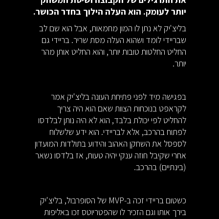
יותר לעומק. הוא העלה הילוך בחדר הכושר.
בליצ'יק לא נתן לו המון מחמאות, אבל הוא שם לב
שבריידי לומד ושהוא העלה מסת שריר. בריידי גם
החליט החלטות טובות יותר, והוא החליט אותן מהר
יותר.
בפגישה מיד לפני פתיחת העונה בליצ'יק אמר
לקראפט בנוכחות הצוות שאם הוא היה צריך
להחליט לפי יכולת בלבד, הוא לא היה נותן לבלדסו
לפתוח בהרכב, אלא לבריידי. הוא ידע שלשלוח
לספסל את השחקן האהוב והידוע בתולדות המועדון
אחרי שקיבל חוזה ענקי יהיה טעות, אז בלדסו נשאר
(בינתיים) בהרכב.
כשטום בריידי זכה ב-MVP של הסופרבול, בליצ'יק
בירך אותו וגם הזכיר לו שהפטריוטס זכו באליפות