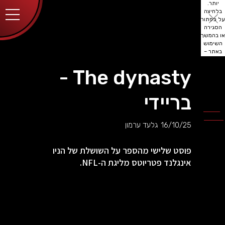
יותר.
בלחיצה
על כפתור
הסגירה
או בהמשך
השימוש
באתר –
את/ה
מסכים/ה
The dynasty -
לכך.
אפשר
לקרוא
בריידי
עוד
מדיניות
ב
הפרטיות
.
16/10/25
גלעד ערמון
פוסט שלישי מהספר על השושלת של הניו
אינגלנד פטריוטס מליגת ה-NFL.