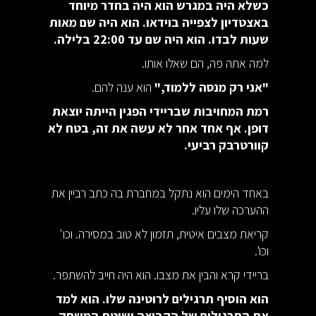
כשלא היה במגרש הוא היה בחדר מיוחד
באצטדיון לצפייה בוידאו. הוא היה שם מאות
שעות לבדו. הוא היה שם עד 22:00 בלילה.
למה אתה פה, הם שאלו אותו.
"אני רק מנסה ללמוד,"
הוא ענה להם.
רמת המחויבות שבריידי הפגין הייתה יוצאת
דופן. אף אחד אחר לא עשה את זה, בטח לא
קוורטרבק רביעי.
באחד הימים הוא נתקל במחברת בה כתב רביין את
ההערכה שלו עליו.
קריאת מצבים איטית, תזמון לא טוב במסירה. וכו'
וכו'.
בריידי קרא והבין את מצבו. הוא היה חייב להשתפר.
הוא הוסיף תרגילים לרוטינה שלו. הוא למד
את התרגילים של הקבוצה ושיטת המשחק