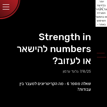
יותר.
בלחיצה
על כפתור
הסגירה
או בהמשך
השימוש
באתר –
את/ה
מסכים/ה
Strength in
לכך.
אפשר
לקרוא
numbers להישאר
עוד
מדיניות
ב
הפרטיות
.
או לעזוב?
7/8/25
גלעד ערמון
שאלה מספר 6 - מה הקריטריונים למעבר בין
עבודות?