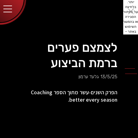
יותר.
בלחיצה
על כפתור
הסגירה
או בהמשך
השימוש
באתר –
את/ה
מסכים/ה
לצמצם פערים
לכך.
אפשר
לקרוא
ברמת הביצוע
עוד
מדיניות
ב
הפרטיות
.
13/5/25
גלעד ערמון
הפרק השנים-עשר מתוך הספר Coaching
better every season.