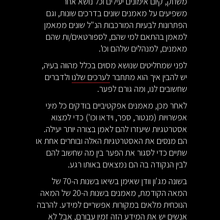
משחק, קיום אימונים יעילים וכל נושא אחר
משפיעים על מאמנים שונים בדרכים שונות, וגם
הפתרונות לבעיות המורכבות הנ"ל שונים ממאמן
למאמן בהתאם למי שהם, לספורטאים/ות שהם
מאמנים, למנהלים שלהם וכו'.
לפני שמחליטים שנושא מסוים בכלל מהווה בעיה,
יש להבין איך הוא מתחבר
לערכים שלנו
ולדברים
שחשובים לנו, ומה גורם לפער.
לאחר מכן, מאמנים אפקטיביים בודקים כל מיני
אפשרויות (מנטור, ספר, וידאו וכו') כדי למצוא
אסטרטגיות שיעזרו להם לאמן בצורה יותר יעילה.
הם מנסים את האסטרטגיות האלה ובוחרים אחת או
שתיים כדי לסגור את הפער בין מה שחשוב להם
לבין הנקודה בה הם נמצאים באותו רגע.
בשונה מג'ון וודן שאימן בשיאו בשנות ה-70 של
המאה הקודמת, מאמנים בשנות ה-20 של המאה
הנוכחית מלאים במקורות אפשריים למידע. להרבה
אנשים יש את המידע הזה זמין עבורם, אבל לא