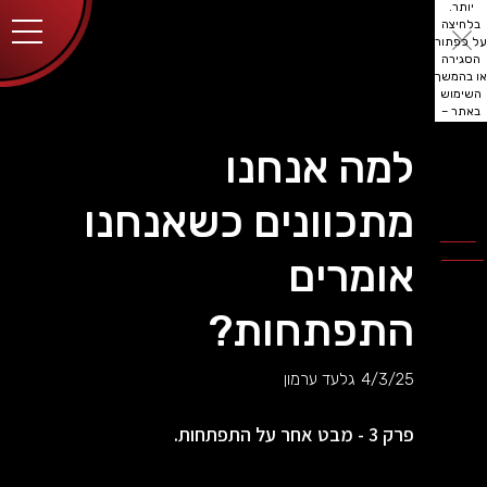
יותר.
בלחיצה
על כפתור
הסגירה
או בהמשך
השימוש
באתר –
את/ה
מסכים/ה
למה אנחנו
לכך.
אפשר
לקרוא
מתכוונים כשאנחנו
עוד
מדיניות
ב
הפרטיות
.
אומרים
התפתחות?
4/3/25
גלעד ערמון
פרק 3 - מבט אחר על התפתחות.