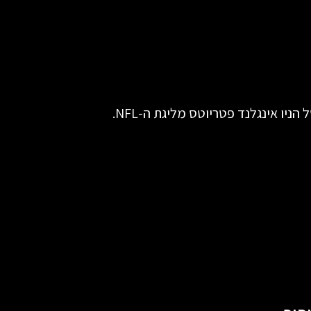
יו אינגלנד פטריוטס מליגת ה-NFL.