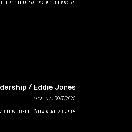
על מערכת היחסים של טום בריידי וביל בליצ'י
dership / Eddie Jones
30/7/2025
גלעד ערמון
אדי ג'ונס הגיע עם 3 קבוצות שונות לגמר אליפות העולם ברוגבי. פוסט 1 - למידה.