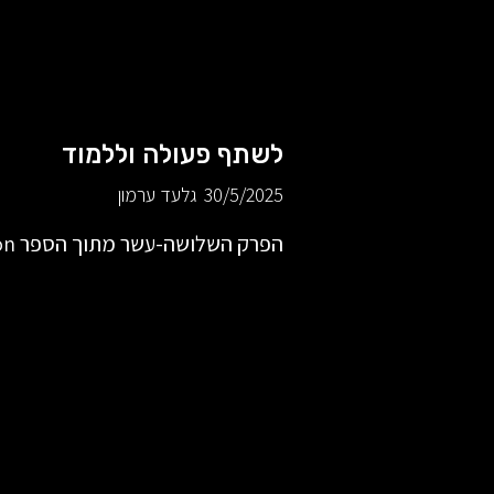
לשתף פעולה וללמוד
30/5/2025
גלעד ערמון
הפרק השלושה-עשר מתוך הספר Coaching better every season.