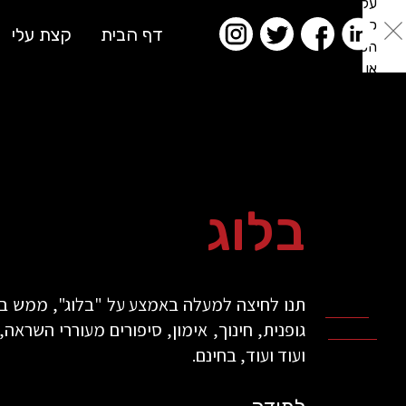
על
כפתור
דף הבית
קצת עלי
הסגירה
או
בהמשך
השימוש
באתר
–
את/ה
מסכים/ה
בלוג
לכך.
אפשר
לקרוא
עוד
תנו לחיצה למעלה באמצע על "בלוג", ממש בין
מדיניות
ב
גופנית, חינוך, אימון, סיפורים מעוררי השראה
הפרטיות
.
ועוד ועוד, בחינם.