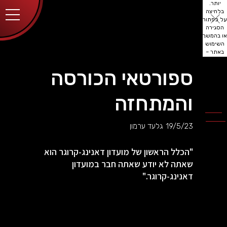
יותר.
בלחיצה
על כפתור
הסגירה
או בהמשך
השימוש
באתר –
את/ה
מסכים/ה
ספורטאי הכורסה
לכך.
אפשר
לקרוא
והמתחזה
עוד
מדיניות
ב
הפרטיות
.
19/5/23
גלעד ערמון
"הכלל הראשון של מועדון דאנינג-קרוגר הוא
שאתה לא יודע שאתה חבר במועדון
דאנינג-קרוגר."