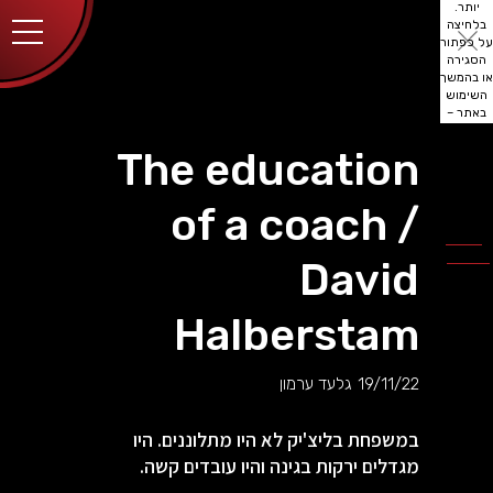
יותר.
בלחיצה
על כפתור
הסגירה
או בהמשך
השימוש
באתר –
את/ה
מסכים/ה
The education
לכך.
אפשר
לקרוא
of a coach /
עוד
מדיניות
ב
הפרטיות
.
David
Halberstam
19/11/22
גלעד ערמון
במשפחת בליצ'יק לא היו מתלוננים. היו
מגדלים ירקות בגינה והיו עובדים קשה.