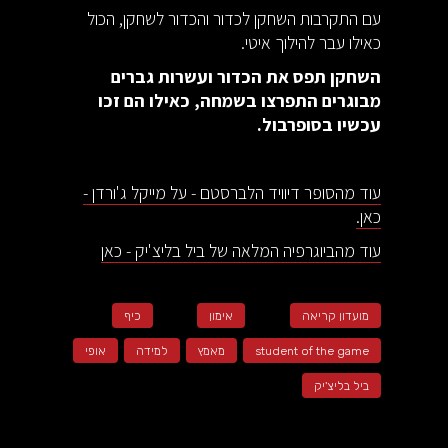
עם התקרבות השחקן לכדור והכדור לשחקן, הכול
כאילו עבר להילוך איטי.
השחקן תפס את הכדור ועשרות גברים
מבוגרים התפרצו בשמחה, כאילו הם זכו
עכשיו בסופרבול.
עוד מהסופר דיוויד הלברסטם - על מייקל ג'ורדן -
כאן.
עוד מהביוגרפיה המלאה של ביל בליצ'יק - כאן
מועדון קריאה
אימון
כיף
student of the game
מאמץ
למידה
אופי
ביל בליצ'יק