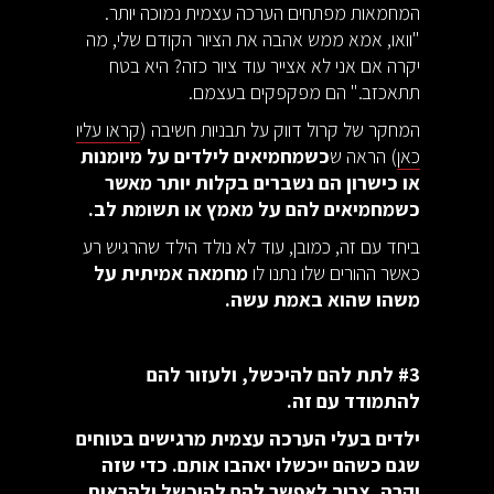
המחמאות מפתחים הערכה עצמית נמוכה יותר.
"וואו, אמא ממש אהבה את הציור הקודם שלי, מה
יקרה אם אני לא אצייר עוד ציור כזה? היא בטח
תתאכזב." הם מפקפקים בעצמם.
המחקר של קרול דווק על תבניות חשיבה (
קראו עליו
כאן
) הראה ש
כשמחמיאים לילדים על מיומנות
או כישרון הם נשברים בקלות יותר מאשר
כשמחמיאים להם על מאמץ או תשומת לב.
ביחד עם זה, כמובן, עוד לא נולד הילד שהרגיש רע
כאשר ההורים שלו נתנו לו
מחמאה אמיתית על
משהו שהוא באמת עשה.
#3 לתת להם להיכשל, ולעזור להם
להתמודד עם זה.
ילדים בעלי הערכה עצמית מרגישים בטוחים
שגם כשהם ייכשלו יאהבו אותם. כדי שזה
יקרה, צריך לאפשר להם להיכשל ולהראות