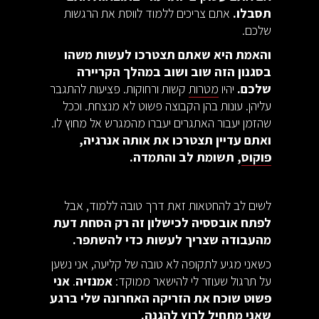
תסבלו.
אתם צריכים ללמוד לווסת את הרגשות
שלכם.
והאמת היא שאתם תצטרכו לעשות משהו
בסגנון הזה שוב ושוב במהלך הקריירה
שלכם.
יהיו
מטרות
קשות ורחוקות. פציעות להתגבר
עליהן. עונות בהן הקבוצה פשוט לא מנצחת. וככל
שהזמן יעבור האתגרים יעברו מהמגרש אל מחוץ לו.
ואתם עדיין תצטרכו את אותה אנרגיה,
פוקוס
, תשומת לב והתמדה.
לשים לב להחטאות זאת דרך טובה ללמוד, אבל
לפתח אובססיה לכישלון זה רק הסחת דעת
מהעבודה שצריך לעשות כדי להשתפר.
כשאני מגיע לתקופה לא טובה של קליעה, אני נשען
על תרגול שעוזר לי להישאר ממוקד:
אמנזיה
.
אני
פשוט שוכח את הזריקה האחרונה שלי ברגע
שאני מתחיל לרוץ להגנה.