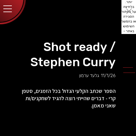
יותר.
בלחיצה
על כפתור
הסגירה
או בהמשך
השימוש
באתר –
את/ה
מסכים/ה
Shot ready /
לכך.
אפשר
לקרוא
Stephen Curry
עוד
מדיניות
ב
הפרטיות
.
11/1/26
גלעד ערמון
הספר שכתב הקלעי הגדול בכל הזמנים, סטפן
קרי - דברים שהייתי רוצה להגיד לשחקנים/ות
שאני מאמן.