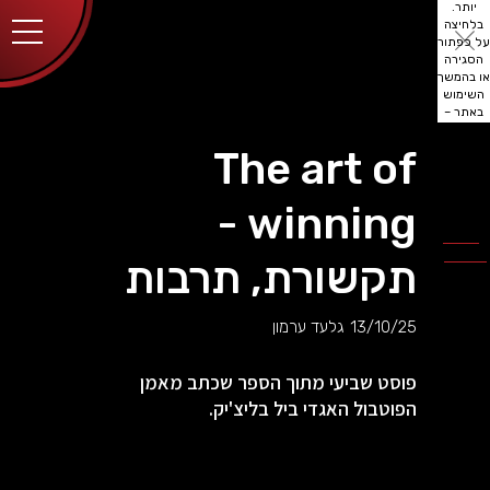
יותר.
בלחיצה
על כפתור
הסגירה
או בהמשך
השימוש
באתר –
את/ה
מסכים/ה
The art of
לכך.
אפשר
לקרוא
winning -
עוד
מדיניות
ב
הפרטיות
.
תקשורת, תרבות
13/10/25
גלעד ערמון
פוסט שביעי מתוך הספר שכתב מאמן
הפוטבול האגדי ביל בליצ'יק.