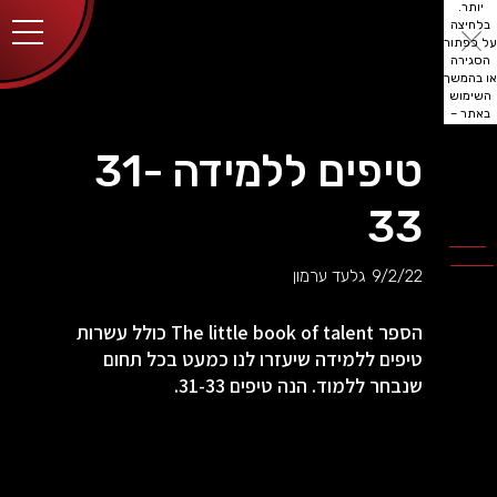
יותר.
בלחיצה
על כפתור
הסגירה
או בהמשך
השימוש
באתר –
את/ה
מסכים/ה
טיפים ללמידה 31-
לכך.
אפשר
לקרוא
33
עוד
מדיניות
ב
הפרטיות
.
9/2/22
גלעד ערמון
הספר The little book of talent כולל עשרות
טיפים ללמידה שיעזרו לנו כמעט בכל תחום
שנבחר ללמוד. הנה טיפים 31-33.