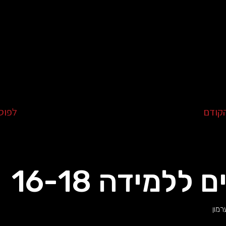
קודם
לפוס
 ללמידה 16-18
רמון