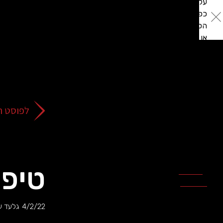
על
כפתור
הסגירה
או
בהמשך
השימוש
באתר
–
את/ה
לפוסט ה
מסכים/ה
לכך.
אפשר
לקרוא
עוד
טיפים
מדיניות
ב
הפרטיות
.
4/2/22
גלעד ע