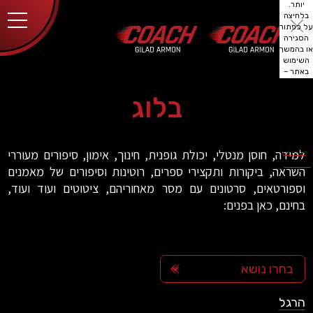
יותר.
בלחיצה
על כפתור
הסגירה
או בהמשך
השימוש
באתר –
את/ה
מסכים/ה
בלוג
לכך.
אפשר
לקרוא
עוד
מדיניות
ב
למידה, חוסן מנטלי, יכולת גופנית, חינוך, אימון, סיפורים מעוררי
הפרטיות
.
השראה, ביקורות ותקצירי ספרים, רוטינות וסיפורים של מאמנים
וספורטאים, סרטונים עם מסר מאחוריהם, ציטוטים ועוד ועוד,
בחינם, כאן בפנים:
הרגל
habit