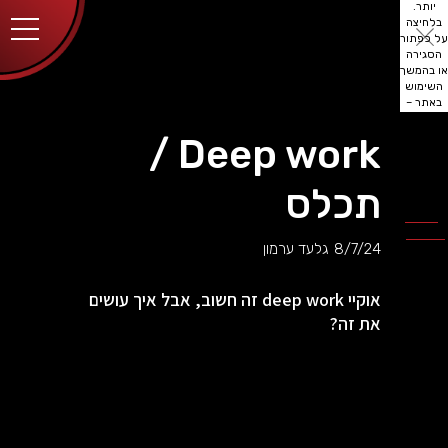
יותר.
בלחיצה
על כפתור
הסגירה
או בהמשך
השימוש
באתר –
את/ה
מסכים/ה
Deep work /
לכך.
אפשר
לקרוא
תכלס
עוד
מדיניות
ב
הפרטיות
.
8/7/24
גלעד ערמון
אוקיי deep work זה חשוב, אבל איך עושים
את זה?