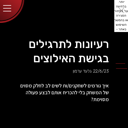
יותר.
בלחיצה
על כפתור
הסגירה
או בהמשך
השימוש
באתר –
את/ה
מסכים/ה
רעיונות לתרגילים
לכך.
אפשר
לקרוא
בגישת האילוצים
עוד
מדיניות
ב
הפרטיות
.
22/6/23
גלעד ערמון
איך גורמים לשחקנים/ות לשים לב לחלק מסוים
של המשחק בלי להכריח אותם לבצע פעולה
מסוימת?