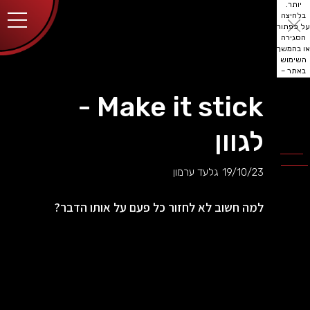
יותר.
בלחיצה
על כפתור
הסגירה
או בהמשך
השימוש
באתר –
את/ה
מסכים/ה
Make it stick -
לכך.
אפשר
לקרוא
לגוון
עוד
מדיניות
ב
הפרטיות
.
19/10/23
גלעד ערמון
למה חשוב לא לחזור כל פעם על אותו הדבר?