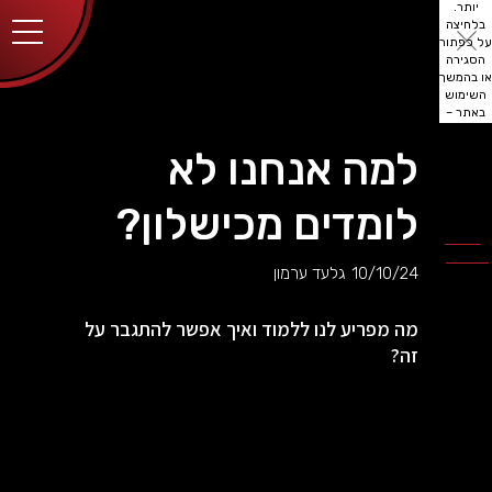
יותר.
בלחיצה
על כפתור
הסגירה
או בהמשך
השימוש
באתר –
את/ה
מסכים/ה
למה אנחנו לא
לכך.
אפשר
לקרוא
לומדים מכישלון?
עוד
מדיניות
ב
הפרטיות
.
10/10/24
גלעד ערמון
מה מפריע לנו ללמוד ואיך אפשר להתגבר על
זה?