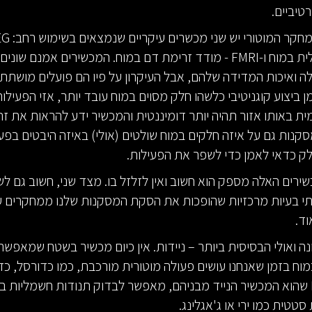
טיביים.
פעילות חשמלית במוח ו-FMRI - מודד זרימת דם במוח. המכשירים אמנם שונ
לה ואיכות המדידה שלהם, אבל העיקרון על פיו הם פועלים מושתת ע
 ביצוע קוגניטיבי כלשהו חלק מסוים במוח עובד יותר, אזי הפעילו
 באותו אזור תהיה יותר דומיננטית והמכשיר ידע להראות את זה.
סקנות גם על איזה חלקים במוח שולטים (אולי) באיזה היבטים בפעי
חלק כדאי לאמן כדי לשפר את הפעילות.
רים האלה מספק הוא חשוב ואין לזלזל בו. מצד שני, חשוב גם ל
י בעיות מרכזיות שהופכות את הסקת המסקנות שלנו ממחקרים ע
וד.
ה ואולי הבסיסית ביותר – ניידות. אין כיום מכשיר בשטח שמאפשר
מוח בזמן שאנחנו עושים פעולה מוטורית מורכבת, כמו כדורסל, כדו
כדורעף. EEG שהוא המכשיר הנייד מבניהם, מאפשר לבדוק תנודות חשמליות 
סטטית כמו ירי או ג'אגלינג.