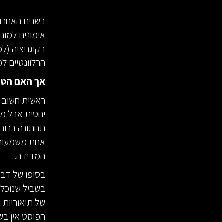
בשנים האחרונו
אימונים למוח
בקוגניציה (למ
הרלוונטיים ל
אך האם הטר
ראשית חשוב ל
יחסית אבל מט
תחתונה ברורה
אחת משמעותית
המדידה.
בסופו של דבר
בשביל שנוכל 
של תיאוריות 
הפוסט אין בש