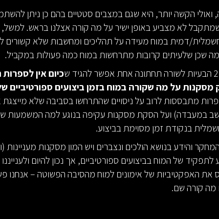
, ואולי הקשה יותר, היא שגם במצבים סטטיים בהם כן ניתן להשת
מתקבל לא מצביע באופן ישיר על מה קורה אצלנו בראש. למשל, יכ
שמלית/דמית במוח מעידה על תהליכים ומחשבות שלא קשורים ל
ה שכן שלעיתים קרובות מתרחשות במוח כמה פעולות במקביל.
ש
כיום אין לספרות
 מסקנות על מה שקורה במוח בזמן ביצועים ספורטיביים ש
רות מתבססות לרוב על ניסויים שהתרחשו בסביבה שלא מייצגת
חשב במעבדה) ועל הסקת מסקנות עקיפה בנוגע למה המשמעות של
מלית בנקודת זמן מסוימת בביצוע.
מחקר והידע בנושא הולכים ונצברים ויש המון מסקנות מעניינות (ו
 לתפקיד של המוח בביצועים ספורטיביים, אך נכון להיום ולענייננו א
את האפקטיביות של אימונים למוח מהסיבה הפשוטה – אנחנו פש
מה קורה שם.