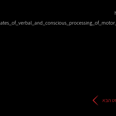
relates_of_verbal_and_conscious_processing_of_mo
ט הבא