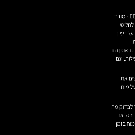
כיום בעולם המחקר המוטורי יש שני מכשרים עיקריים שנמצאים בשימוש רחב: EEG - מודד
ים לחלוטין
ל רעיון
ת
 באופן הזה
לות, וגם
שים את
ל מוח
 לבדוק מה
רגל או
במוח בזמן