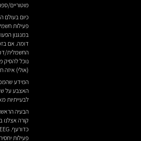
מוטוריים/ספור
במנגנון הפעו
דומה. אם בזמן
החשמלית/דמית
נוכל להסיק מ
(אולי) איזה 
המידע שהמכשי
האצבע על שת
לבעייתיות מא
הבעיה הראשונ
קורה אצלנו ב
פעילות יחסית 