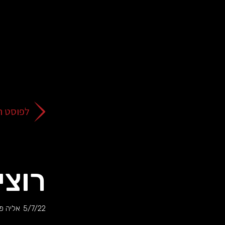
על
כפתור
הסגירה
או
בהמשך
השימוש
באתר
–
את/ה
לפוסט ה
מסכים/ה
לכך.
אפשר
לקרוא
עוד
רוצי
מדיניות
ב
הפרטיות
.
5/7/22
אליה פו