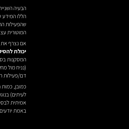
הבעיה השנייה
הללו המידע ש
שהפעילות הח
המוטורית עצמ
אם נצרף את 2 הבעיות לשורה תחתונה אחת אפשר להגיד 
יכולת להסיק
המסקנות בספ
(נניח מול מ
דם/פעילות חש
כמובן, כמות ה
לעיתים) בנוגע
אמיתית לבסס 
באמת יודעים 