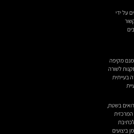
ם על ידי
שור
בים
אמנם מקיפה
קנות לשורה
ה בעייתית
יית
רואים בשטח,
 המרכזית
 לכתיבת
ן ביצועים