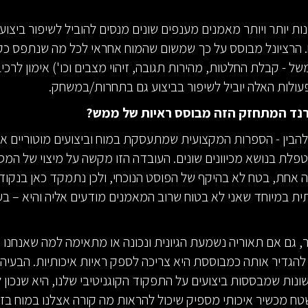
ת יותר ויותר מאמנים מענפים שונים מנסים להוביל לשיפור ביצועי
. הרציונל מבוסס על כך שמשום שהמוח אחראי לכל מה שנתפס כק
של - קבלת החלטות, מהירות תגובה, זיהוי מצבים וכו') אימון לרכי
פעולות האלה יוביל לשיפור בביצוע גם בתחרות/במשחק.
נד המתחזק הזה מבוסס ראיות של ממש?
הבין - הספרות המקצועית שמתעסקת במוח וביצועים מוטוריים 
פלת בנושא מכיוונים שונים. העובדה הזו מקשה על מיצוי של המס
 אחת, בטח לא בהיקף של הפוסט הנוכחי, ולכן נתמקד כאן בנקוד
 במיוחד שאני לא בטוח שרוב המאמנים מודעים אליה והיא – בע
, גם אם תאוריה נשמעת הגיונית ונכונה או מתאימה למה שאנחנו 
להגדיר אותה כמבוססת היא צריכה לספק ראיות איכותיות. הבעיה
שונות שמבססות ביצועים על התפקוד הקוגניטיבי שלנו, היא שנכון
טח מכשיר איכותי מספיק שיכול להראות מה קורה אצלנו במוח בזמ