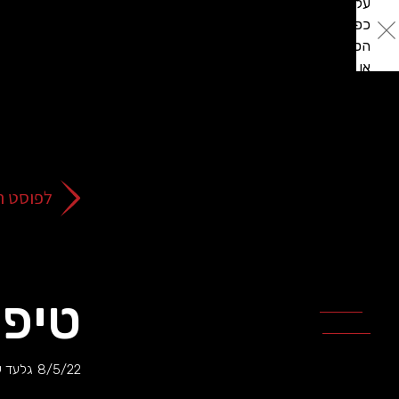
על
כפתור
הסגירה
או
בהמשך
השימוש
באתר
–
את/ה
לפוסט ה
מסכים/ה
לכך.
אפשר
לקרוא
עוד
טיפ 
מדיניות
ב
הפרטיות
.
8/5/22
גלעד ע