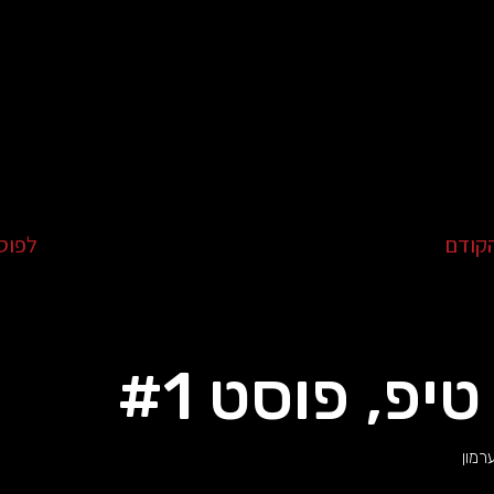
קודם
לפוס
טיפ, פוסט #1
רמון