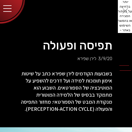
יותר.
בלחיצה
על כפתור
הסגירה
או בהמשך
השימוש
באתר –
את/ה
מסכים/ה
תפיסה ופעולה
לכך.
אפשר
לקרוא
3/9/20
לירן שפירא
עוד
מדיניות
ב
הפרטיות
.
בשבועות הקודמים לירן שפירא כתב על שיטות
אימון תומכות למידה ועל דרכים להשפיע על
המוטיבציה של הספורטאים. השבוע הוא
מתמקד בבסיס של הלמידה המוטורית
מנקודת המבט של הספורטאי: מחזור התפיסה
והפעולה (PERCEPTION-ACTION CYCLE).