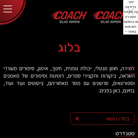
יותר.
בלחיצה
על כפתור
הסגירה
או בהמשך
השימוש
באתר –
את/ה
מסכים/ה
בלוג
לכך.
אפשר
לקרוא
עוד
מדיניות
ב
למידה, חוסן מנטלי, יכולת גופנית, חינוך, אימון, סיפורים מעוררי
הפרטיות
.
השראה, ביקורות ותקצירי ספרים, רוטינות וסיפורים של מאמנים
וספורטאים, סרטונים עם מסר מאחוריהם, ציטוטים ועוד ועוד,
בחינם, כאן בפנים:
סטנדרט
standard