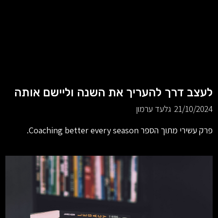
לעצב דרך להעריך את השנה וליישם אותה
21/10/2024
גלעד ערמון
פרק עשירי מתוך הספר Coaching better every season.