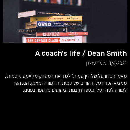
A coach's life / Dean Smith
4/4/2021
גלעד ערמון
מאמן הכדורסל של דין סמית' למד את המשחק מג'יימס נייסמית',
ממציא הכדורסל. ההורים של סמית' היו מורה ומאמן. הוא הפך
למורה לכדורסל. מספר תובנות וציטוטים מהספר בפנים.