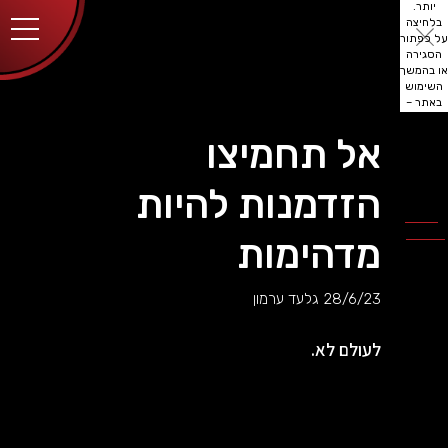
יותר.
בלחיצה
על כפתור
הסגירה
או בהמשך
השימוש
באתר –
את/ה
מסכים/ה
אל תחמיצו
לכך.
אפשר
לקרוא
הזדמנות להיות
עוד
מדיניות
ב
הפרטיות
.
מדהימות
28/6/23
גלעד ערמון
לעולם לא.