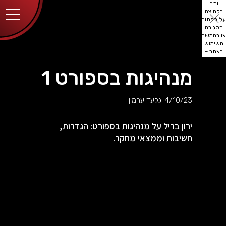
יותר.
בלחיצה
על כפתור
הסגירה
או בהמשך
השימוש
באתר –
את/ה
מסכים/ה
מנהיגות בספורט 1
לכך.
אפשר
לקרוא
4/10/23
גלעד ערמון
עוד
מדיניות
ב
הפרטיות
.
ירון בריל על מנהיגות בספורט: הגדרות,
חשיבות וממצאי מחקר.