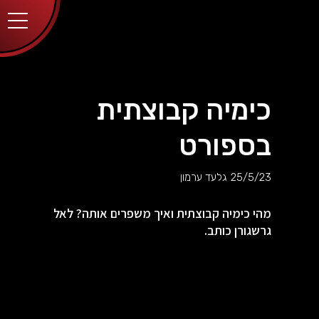
יותר.
בלחיצה
על כפתור
הסגירה
או בהמשך
השימוש
באתר –
את/ה
מסכים/ה
כימיה קבוצתית
לכך.
אפשר
לקרוא
בספורט
עוד
מדיניות
ב
הפרטיות
.
25/5/23
גלעד ערמון
מהי כימיה קבוצתית ואיך משפרים אותה? לאל
גרשגורן כותב.