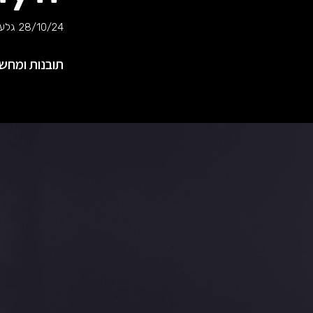
28/10/24
גלעד
תובנות ומחשב