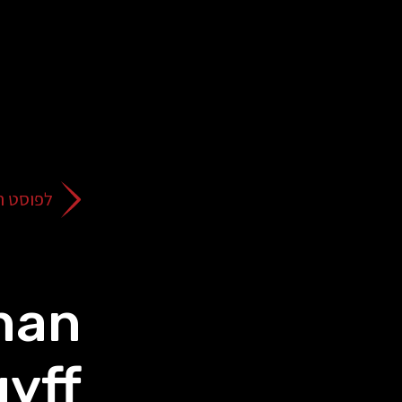
על
כפתור
הסגירה
או
בהמשך
השימוש
באתר
–
את/ה
לפוסט ה
מסכים/ה
לכך.
אפשר
לקרוא
עוד
han
מדיניות
ב
הפרטיות
.
yff