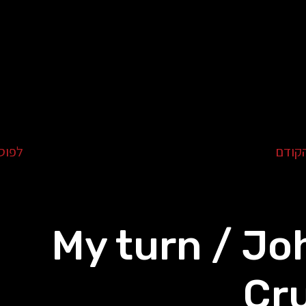
קודם
לפוס
My turn / Jo
Cru