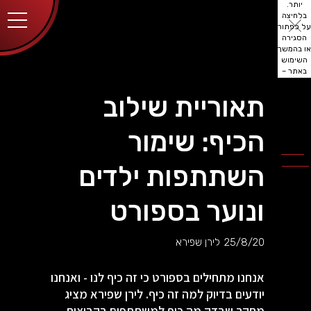
יותר.
בלחיצה
על כפתור
הסגירה
או בהמשך
השימוש
באתר –
את/ה
מסכים/ה
תאוריית שילוב
לכך.
אפשר
לקרוא
הכיף: שימור
עוד
מדיניות
ב
הפרטיות
.
השתתפות ילדים
ונוער בספורט
25/8/20
לירן שפירא
אנחנו מתחילים בספורט כי זה כיף לנו - ואנחנו
יודעים בדיוק למה זה כיף. לירן שפירא מציג
מחקר שבדק מה כיף למשתתפים בקבוצות