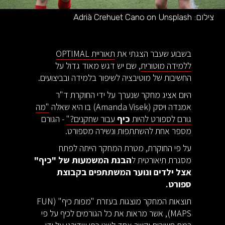
צילום:
Adrià Crehuet Cano on Unsplash
בשבוע שעבר הצגתי את
תאוריית OPTIMAL
ללמידה מוטורית
, שם יש דגש מאוד גדול על
החשיבות של מוטיבציה לשיפור בלמידה ובביצועים.
היום אציג מחקר שנערך על ידי החוקרת ד"ר
אמנדה ויסק (Amanda Visek) בו היא שאלה
"מה
גורם לספורט להיות
כיף
עבור שחקנים?"
- הגורם
מספר אחת להשתתפות ונשירה מספורט.
על פי החוקרת, מטרת המחקר הייתה לפתח
מסגרת תיאורטית ל
הבנת המשמעות של "כיף"
אצל ילדים ונוער המשתתפים בקבוצת
ספורט.
תוצאות המחקר מוצגות בעזרת "מפות כיף" (FUN
MAPS), אשר מראות את כל הגורמים לכיף על פי