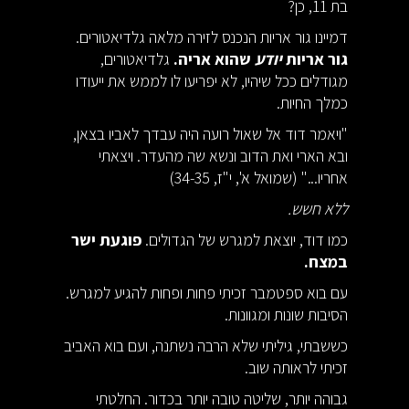
בת 11, כן?
דמיינו גור אריות הנכנס לזירה מלאה גלדיאטורים.
גור אריות
יודע
שהוא אריה.
גלדיאטורים,
מגודלים ככל שיהיו, לא יפריעו לו לממש את ייעודו
כמלך החיות.
"ויאמר דוד אל שאול רועה היה עבדך לאביו בצאן,
ובא הארי ואת הדוב ונשא שה מהעדר. ויצאתי
אחריו..." (שמואל א', י"ז, 34-35)
ללא חשש.
כמו דוד, יוצאת למגרש של הגדולים.
פוגעת ישר
במצח.
עם בוא ספטמבר זכיתי פחות ופחות להגיע למגרש.
הסיבות שונות ומגוונות.
כששבתי, גיליתי שלא הרבה נשתנה, ועם בוא האביב
זכיתי לראותה שוב.
גבוהה יותר, שליטה טובה יותר בכדור. החלטתי