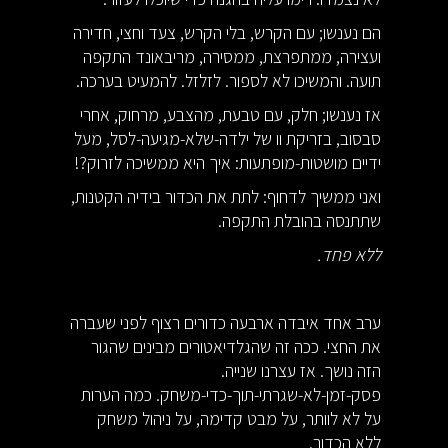
הם נענשו; עם הקרש, בלי הקרש, צעד וחצי, חדירה
ועצירה, ממתפרצת, ממסירה, מריבאונד התקפה
תועה. והמשיכו לא לספור. לזלזל. להמעיט בערכה.
אז נענשו; חלק, עם טבעת, מהצבע, מרחוק, אחרי
סבסוב, בזריקת וו של ילדה-שלא-מגיעה-לסל, מעל
ידיים מושטות-מופתעות: איך היא ממשיכה לזרוק?!
ואני ממשיך לדחוף: לתת את הכדור בידיה הקטנות,
שתתנסה בהובלת התקפה.
ללא פחד.
ערב אחד איבדה ארבעה כדורים רצוף לפני שעברה
את החצי. ככה זה שהגלדיאטורים מבינים שהגור
הזה נושך. אז עצרנו שנייה.
פסק-זמן-לא-שגרתי-תוך-כדי-משחק. כמה הערות
על לא לוותר, על מבט קדימה, על ניהול משחק
ללא הכדור.