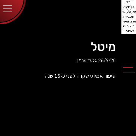
יותר.
בלחיצה
על כפתור
הסגירה
או בהמשך
השימוש
באתר –
את/ה
מסכים/ה
מיטל
לכך.
אפשר
לקרוא
28/9/20
גלעד ערמון
עוד
מדיניות
ב
הפרטיות
.
סיפור אמיתי שקרה לפני כ-15 שנה.