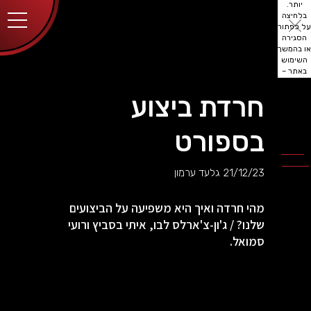
יותר.
בלחיצה
על כפתור
הסגירה
או בהמשך
השימוש
באתר –
את/ה
מסכים/ה
חרדת ביצוע
לכך.
אפשר
לקרוא
בספורט
עוד
מדיניות
ב
הפרטיות
.
21/12/23
גלעד ערמון
מהי חרדה ואיך היא משפיעה על הביצועים
שלנו? / ג'ון-צ'ארלס לבו, איתי בסביץ ורועי
סמואל.