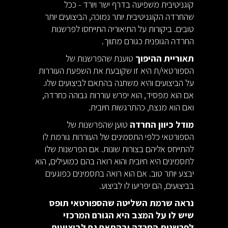
קוגניטיבית משפיעה בדרף ישר ויורד - ככל
שהחרדה הקוגניטיבית יותר נמוכה, הביצועים יותר
טובים. ביקורות על התיאוריה התייחסו לפרשנות
החרדה הגופנית כגורם מתווך.
תאוריית ההיפוך
טוענת שהפרשנות של
הספורטאי/ת היא זו שקובעת את השפעת העוררות
על הביצועים והיא משתנה בהתאם לביצועים שלו.
אם הוא מפסיד, הוא יפרש עוררות גבוהה כחרדה,
ואם הוא מנצח, כהתרגשות חיובית.
מודל כיוון החרדה
טוען שהפרשנות של
הספורטאי כלפי התסמינים של העוררות גורמת לו
להתייחס אליהם בצורות שונות. אם הפרשנות שלו
לתסמינים היא חיובית והוא רואה בהם כמועילים, הוא
יבצע יותר טוב. אם הוא רואה בתסמינים כפוגעים
בביצועים, הם יפריעו לו לביצוע.
נראה שרמת השליטה שהספורטאי תופס
שיש לו על המצב היא הגורם המרכזי
לפרשנות החרדה ובהתאם גם לביצועים.