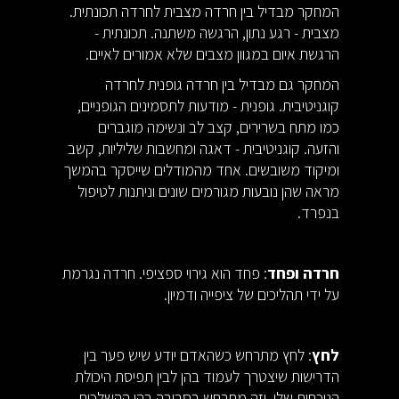
המחקר מבדיל בין חרדה מצבית לחרדה תכונתית.
מצבית - רגע נתון, הרגשה משתנה. תכונתית -
הרגשת איום במגוון מצבים שלא אמורים לאיים.
המחקר גם מבדיל בין חרדה גופנית לחרדה
קוגניטיבית. גופנית - מודעות לתסמינים הגופניים,
כמו מתח בשרירים, קצב לב ונשימה מוגברים
והזעה. קוגניטיבית - דאגה ומחשבות שליליות, קשב
ומיקוד משובשים. אחד מהמודלים שייסקר בהמשך
מראה שהן נובעות מגורמים שונים וניתנות לטיפול
בנפרד.
חרדה ופחד
: פחד הוא גירוי ספציפי. חרדה נגרמת
על ידי תהליכים של ציפייה ודמיון.
לחץ
: לחץ מתרחש כשהאדם יודע שיש פער בין
הדרישות שיצטרך לעמוד בהן לבין תפיסת היכולת
הנוכחית שלו, וזה מתרחש בסביבה בהן ההשלכות