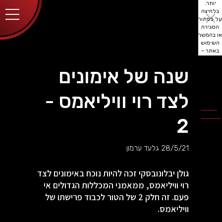
יותר.
בלחיצה
על כפתור
הסגירה
או בהמשך
השימוש
באתר –
את/ה
מסכים/ה
שנה של אימונים
לכך.
אפשר
לקרוא
לצד רוי וויליאמס -
עוד
מדיניות
ב
הפרטיות
.
2
28/5/21
גלעד ערמון
גולן יבלונובסקי זכה להיות נוכח באימונים לצד
רוי וויליאמס, ממאמני המכללות הגדולים אי
פעם. זה חלק 2 של הטור לכבוד פרישתו של
וויליאמס.