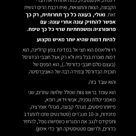
הקבוצה, הצוות והתוצאות, ואיזו רכבת הרים רגשית
זאת.
ואולי, בעונה כל כך תחרותית, רק כך
אפשר להחזיק עונה אחרי עונה: עם
פרופורציה ומשפחתיות שרוי כל כך טיפח.
להיות דמות שהיא יותר מאיש מקצוע
רוי וויליאמס הוא חצי אל במדינת צפון קרוליינה, הוא
דמות מוכרת בכל בית ולא רק אצל חובבי הכדורסל
(בעצם כולם חובבי כדורסל..), הוא הפנים של
תוכנית הכדורסל ובמידה רבה של האוניברסיטה.
והוא עובד בזה.
הוא עומד בראש צוות שכולל שלושה עוזרים, שני
מאמני יכולת גופנית, אנשי וידאו, רופא,
פיזיותרפיסטים, מנהלי קבוצה, מנהלי אופרציה,
מזכירות, וכ-10 מנג'רים (סטודנטים שזכו להתנדב
ותפקידם לנגב את המגרש כשמישהו נופל, להחזיר
כדורים, ולרשום סטטיסטיקה תוך כדי אימון).