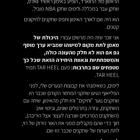
הראשון מול הרווארד, הופיע באימון ראשיד וואלס,
שחקן עבר במכללה ולימים שחקן NBA מוביל.
הוא היה שם לאורך האימון ותפס שחקנים לתיקונים
קטנים.
אני זוכר שזה היה מרשים עבורי:
היכולת של
מאמן לתת מקום למישהו שמביא ערך מוסף
גם אם הוא לא חלק מהעונה כולה,
והמשפחתיות וגאוות היחידה הזאת שכל כך
מטפחים שם בתרבות:
פעם TAR HEEL תמיד
TAR HEEL.
לימים, כשאימנתי את קבוצות הנערים שלי, לפני
הפלייאוף הגיעו שחקני המחזור הקודם שכבר היו
שחקנים נוער "ותיקים" והיו חלק מהאימון. שיחה עם
השחקנים, עזרה בתרגולים שונים, ובימוי אויב
(השחקנים המרכזיים שנרצה לעצור אצל היריבה),
תוך כדי שהם מקבלים ממני את האור הירוק של רוי,
לתת הערות של שחקנים שכבר היו שם.