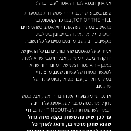
אני אתן דוגמא למה זה אומר "עובד בזה":
פעם בשבוע יש תוכנית רדיו שמשודרת ממסעדת
TOP OF THE HILL, במרכז הקמפוס, ובה
מראיינים במשך שעה את רוי וויליאמס, כשהסועדים
הגיעו כדי לראות את זה בלייב ובין ביס לביס
מקשיבים רוב קשב ומוחאים כפיים על כל תשובה.
אני יודע על מאמנים שהיו מוותרים גם על הראיון של
הדקה וחצי בסוף משחק, אבל רוי מבין שהוא לא רק
מאמן – הוא עמוד האש של המחנה הזה שהוא
למעשה מסורת של עשרות שנים, מרצ'נדייז
במיליוני דולרים, עבר מפואר, וגיוס עתידי של
שחקנים.
אז נכון שהמקצועיות היא הדבר הראשון, אבל ממש
ניתן לראות כמה מעבר לסקאוטינג על היריבה
הבאה ולשרטוט תרגיל ב-TIMEOUT הקרוב,
רוי
ער לכך שיש פה משחק בקנה מידה גדול
שהוא שחקן מרכזי בו, ודואג לאורך כל
הדרך להיות הדמות הזאת עבור התוכנית.