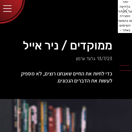
יותר.
בלחיצה
על כפתור
הסגירה
או בהמשך
השימוש
באתר –
את/ה
מסכים/ה
ממוקדים / ניר אייל
לכך.
אפשר
לקרוא
13/7/23
גלעד ערמון
עוד
מדיניות
ב
הפרטיות
.
כדי לחיות את החיים שאנחנו רוצים, לא מספיק
לעשות את הדברים הנכונים.