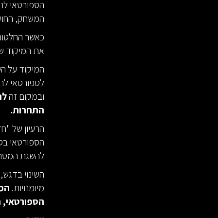
הספורטאי לנצ
המשחק, החוקי
כאשר החלטות 
את המיקוד של
המיקוד על ה
לספורטאי להפ
ובמקום זה
לח
התחרות.
הרעיון של
"חז
הספורטאי בסבי
להשגת המטר
השינוי בדגש,
מיומנויות.
המו
הספורטאי, 