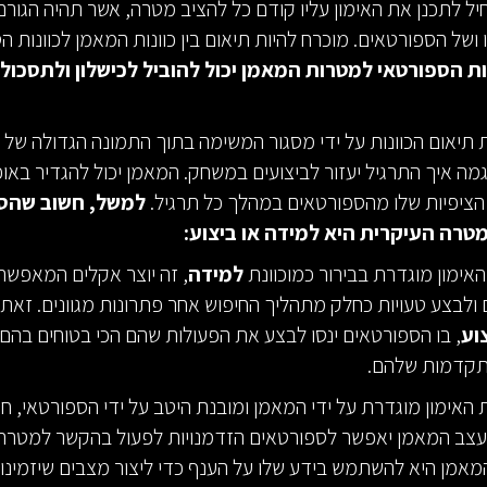
 לתכנן את האימון עליו קודם כל להציב מטרה, אשר תהיה הגורם
ושל הספורטאים. מוכרח להיות תיאום בין כוונות המאמן לכוונות ה
נות הספורטאי למטרות המאמן יכול להוביל לכישלון ולתסכול
 תיאום הכוונות על ידי מסגור המשימה בתוך התמונה הגדולה של 
מה איך התרגיל יעזור לביצועים במשחק. המאמן יכול להגדיר באופ
ציפיות שלו מהספורטאים במהלך כל תרגיל.
למשל, חשוב שהס
טרה העיקרית היא למידה או ביצוע:
ימון מוגדרת בבירור כמוכוונת
למידה
, זה יוצר אקלים המאפשר
 ולבצע טעויות כחלק מתהליך החיפוש אחר פתרונות מגוונים. זאת
וע
, בו הספורטאים ינסו לבצע את הפעולות שהם הכי בטוחים בהם
תקדמות שלהם.
אימון מוגדרת על ידי המאמן ומובנת היטב על ידי הספורטאי, ח
צב המאמן יאפשר לספורטאים הזדמנויות לפעול בהקשר למטרה
אמן היא להשתמש בידע שלו על הענף כדי ליצור מצבים שיזמינו