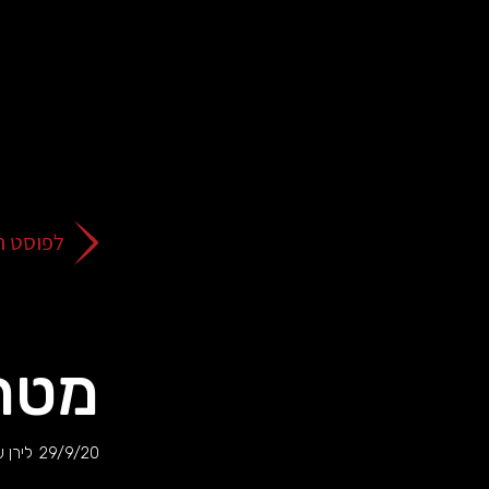
על
כפתור
הסגירה
או
בהמשך
השימוש
באתר
–
את/ה
לפוסט ה
מסכים/ה
לכך.
אפשר
לקרוא
עוד
מטרת
מדיניות
ב
הפרטיות
.
29/9/20
לירן 