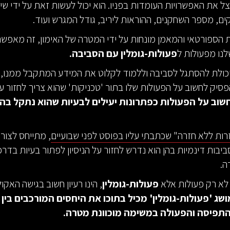
ל את האפשרויות העומדות בפניו. הוא יכול לעשות זאת על ידי שינ
ם, מספר השחקנים, ההוראות ליריב, גודל המגרש ועוד.
הספורטאי והמאמן מונחות על ידי המטרה של האימון, זה מאפשר 
נו מפעולות ל
פעולות-גומלין עם הסביבה.
יכולת להסתגל לסביבה וללמוד לקלוט את המידע המתקבל ממנו,
סיק לחשוב על הפעולות שלו בתור 'טכניקות' שהוא צריך לחזור עלי
שוב על הפעולות כפתרונות יעילים לבעיות שהוא נתקל בהן
רות ללא חזרה" שכתבתי עליו בפוסט לפני שבועיים
, מתייחס לצור
בות דינמיות בהן הוא נדרש לחזור על הניסיון לפתור בעיות בדרכי
ה.
 לא רק פעולות אלא
פעולות-גומלין
, הינו רעיון חשוב בגישה האקו
שג 'פעולות-גומלין' מכיל בתוכו את היחסים המורכבים בין כ
התפיסה והפעולה במשימה מוכוונת מטרה.