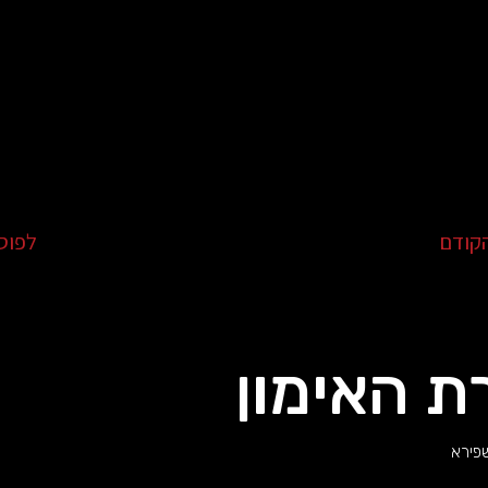
קודם
לפוס
 האימון
שפירא