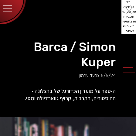
יותר.
בלחיצה
על כפתור
הסגירה
או בהמשך
השימוש
באתר –
את/ה
מסכים/ה
Barca / Simon
לכך.
אפשר
לקרוא
Kuper
עוד
מדיניות
ב
הפרטיות
.
5/5/24
גלעד ערמון
ה-ספר על מועדון הכדורגל של ברצלונה -
ההיסטוריה, התרבות, קרויף גווארדיולה ומסי.