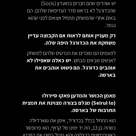
יש אוהדים שהם חברים במועדון (Socis)
שהכדורגל לא בראש סדר העדיפויות שלהם. הם
באים אחרי שהמשחק מתחיל ויוצאים לפני שהוא
נגמר.
רק מעניין אותם לראות אם הקבוצה עדיין
משחקת את הכדורגל היפה שלה.
לפעמים הם מוכרים את הכרטיס שלהם למשחק
לאנשים שבאים מבחוץ.
יש כאלה שאפילו לא
אוהבים כדורגל. הם פשוט אוהבים את
בארסה.
מאמן הכושר והמדען פאקו סיירולו
(Seirul·lo) מגלם בצורה מצוינת את תמצית
התרבות של בארסה.
הוא התחיל בכלל בכדוריד, אימן את גווארדיולה
כשהיה בן 13, היה יד ימינו של קרויף, הוא פרופסור
באוניברסיטת ברצלונה והוא מכיל בתוכו את הזיכרון