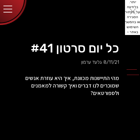
יותר.
בלחיצה
על כפתור
הסגירה
או בהמשך
השימוש
באתר –
את/ה
מסכים/ה
כל יום סרטון #41
לכך.
אפשר
לקרוא
8/11/21
גלעד ערמון
עוד
מדיניות
ב
הפרטיות
.
מהי התיישנות מכוונת, איך היא עוזרת אנשים
שמוכרים לנו דברים ואיך קשורה למאמנים
ולספורטאים?