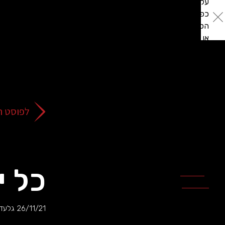
על
כפתור
הסגירה
או
בהמשך
השימוש
באתר
–
את/ה
לפוסט ה
מסכים/ה
לכך.
אפשר
לקרוא
עוד
כל יו
מדיניות
ב
הפרטיות
.
26/11/21
גלעד 