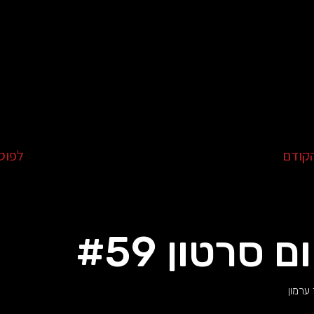
קודם
לפוס
ם סרטון #59
ערמון