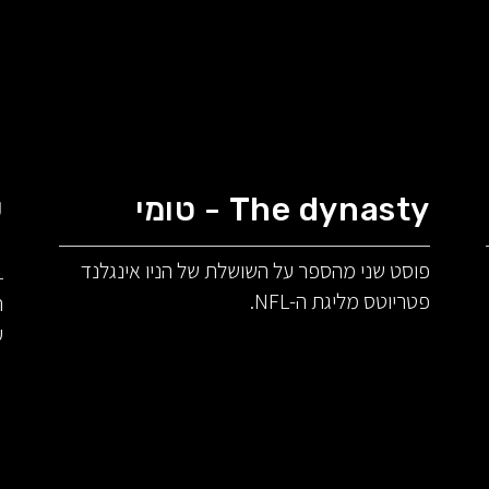
The dynasty - טומי
ע
א
פוסט שני מהספר על השושלת של הניו אינגלנד
פטריוטס מליגת ה-NFL.
ע