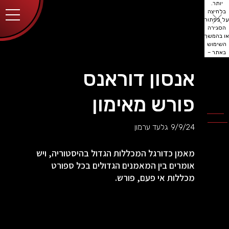
יותר.
בלחיצה
על כפתור
הסגירה
או בהמשך
השימוש
באתר –
את/ה
מסכים/ה
אנסון דוראנס
לכך.
אפשר
לקרוא
פורש מאימון
עוד
מדיניות
ב
הפרטיות
.
9/9/24
גלעד ערמון
מאמן כדורגל המכללות הגדול בהיסטוריה, ויש
אומרים בין המאמנים הגדולים בכל ספורט
מכללות אי פעם, פורש.