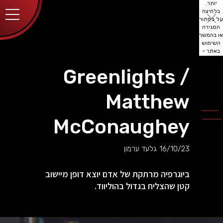
יותר.
בלחיצה
על כפתור
הסגירה
או בהמשך
השימוש
באתר –
את/ה
מסכים/ה
Greenlights /
לכך.
אפשר
לקרוא
Matthew
עוד
מדיניות
ב
הפרטיות
.
McConaughey
16/10/23
גלעד ערמון
ביוגרפיה מרתקת של אדם יוצא דופן מיישוב
קטן שהצליח בגדול בהוליווד.