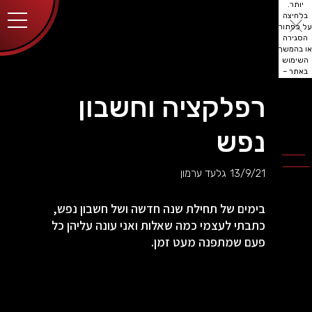
יותר.
בלחיצה
על כפתור
הסגירה
או בהמשך
השימוש
באתר –
את/ה
מסכים/ה
רפלקציה וחשבון
לכך.
אפשר
לקרוא
נפש
עוד
מדיניות
ב
הפרטיות
.
13/9/21
גלעד ערמון
בימים של תחילת שנה חדשה ושל חשבון נפש,
כתבתי לעצמי כמה שאלות ואני עונה עליהן כל
פעם שמתפנה מעט זמן.