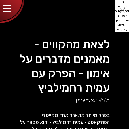
יותר.
בלחיצה
על כפתור
הסגירה
או בהמשך
השימוש
באתר –
את/ה
מסכים/ה
לצאת מהקווים -
לכך.
אפשר
לקרוא
מאמנים מדברים על
עוד
מדיניות
ב
הפרטיות
.
אימון - הפרק עם
עמית רחמילביץ
17/1/21
גלעד ערמון
בפרק מיוחד מתארח אחד ממייסדי
הפודקאסט - עמית רחמילביץ - והוא מספר על
המאמנים שעיצבו אותו, חולק תובנות על