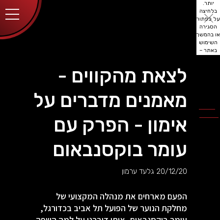
יותר.
בלחיצה
על כפתור
הסגירה
או בהמשך
השימוש
באתר –
את/ה
מסכים/ה
לצאת מהקווים -
לכך.
אפשר
לקרוא
מאמנים מדברים על
עוד
מדיניות
ב
הפרטיות
.
אימון - הפרק עם
עומר בוקסנבאום
20/12/20
גלעד ערמון
הפעם מארחים את מנהלה המקצועי של
מחלקת הנוער של הפועל תל אביב בכדורגל,
עומר בוקסנבאום, איתו דיברנו על למה השפה