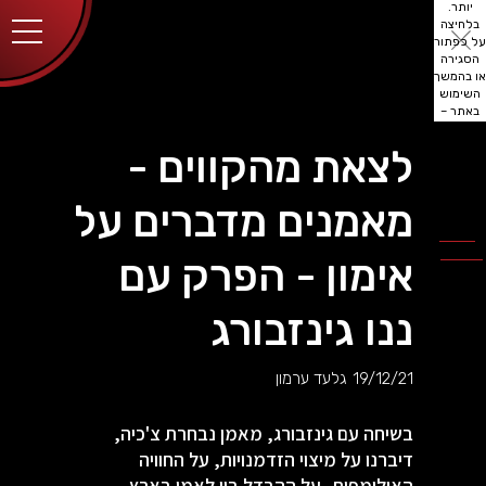
יותר.
בלחיצה
על כפתור
הסגירה
או בהמשך
השימוש
באתר –
את/ה
מסכים/ה
לצאת מהקווים -
לכך.
אפשר
לקרוא
מאמנים מדברים על
עוד
מדיניות
ב
הפרטיות
.
אימון - הפרק עם
ננו גינזבורג
19/12/21
גלעד ערמון
בשיחה עם גינזבורג, מאמן נבחרת צ'כיה,
דיברנו על מיצוי הזדמנויות, על החוויה
האולימפית, על ההבדל בין לאמן בארץ