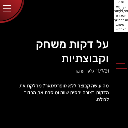
יותר.
בלחיצה
על כפתור
הסגירה
או בהמשך
השימוש
באתר –
את/ה
מסכים/ה
על דקות משחק
לכך.
אפשר
לקרוא
וקבוצתיות
עוד
מדיניות
ב
הפרטיות
.
11/7/21
גלעד ערמון
מה עושה קבוצה ללא סופרסטאר? מחלקת את
הדקות בצורה יחסית שווה ומוסרת את הכדור
לכולם.